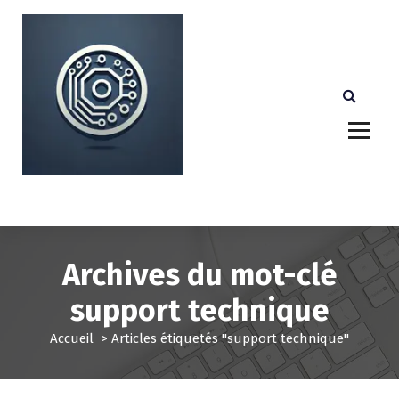
A
l
l
e
r
a
u
c
o
n
Votre partenaire technologique de confiance au
Luxembourg.
t
e
n
u
Archives du mot-clé
support technique
Accueil
>
Articles étiquetés "support technique"