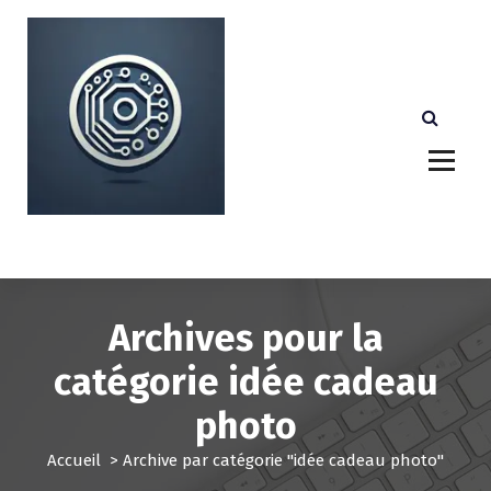
A
l
l
e
r
a
u
c
o
n
Votre partenaire technologique de confiance au
Luxembourg.
t
e
n
u
Archives pour la
catégorie idée cadeau
photo
Accueil
>
Archive par catégorie "idée cadeau photo"