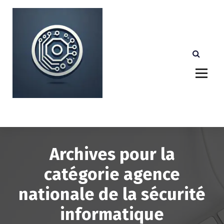
A
l
l
e
r
a
u
c
o
n
Votre partenaire technologique de confiance au
Luxembourg.
t
e
n
u
Archives pour la
catégorie agence
nationale de la sécurité
informatique