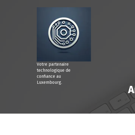
A
l
l
e
r
a
u
c
o
n
Votre partenaire
t
technologique de
e
confiance au
Luxembourg.
n
A
u