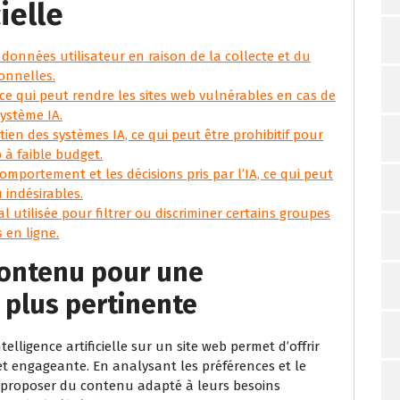
cielle
 données utilisateur en raison de la collecte et du
onnelles.
e qui peut rendre les sites web vulnérables en cas de
ystème IA.
tien des systèmes IA, ce qui peut être prohibitif pour
b à faible budget.
omportement et les décisions pris par l’IA, ce qui peut
 indésirables.
al utilisée pour filtrer ou discriminer certains groupes
 en ligne.
contenu pour une
 plus pertinente
lligence artificielle sur un site web permet d’offrir
et engageante. En analysant les préférences et le
t proposer du contenu adapté à leurs besoins