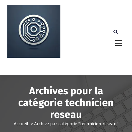
A
l
l
e
r
a
u
c
o
n
Votre partenaire technologique de confiance au
Luxembourg.
t
e
n
u
Archives pour la
catégorie technicien
reseau
Accueil
>
Archive par catégorie "technicien reseau"