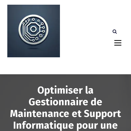
A
l
l
e
r
a
u
c
o
n
Votre partenaire technologique de confiance au
Luxembourg.
t
e
n
u
Optimiser la
Gestionnaire de
Maintenance et Support
Informatique pour une