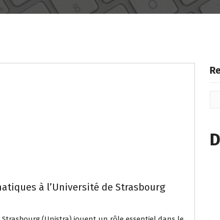
Re
D
atiques à l’Université de Strasbourg
e Strasbourg (Unistra) jouent un rôle essentiel dans le