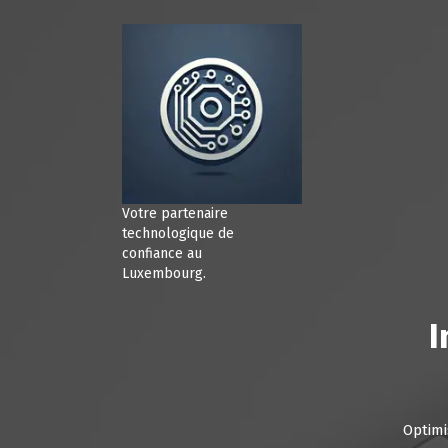
A
l
l
e
r
a
u
c
o
n
Votre partenaire
t
technologique de
e
confiance au
Luxembourg.
n
u
I
Optimi