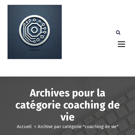
A
l
l
e
r
a
u
c
o
n
Votre partenaire technologique de confiance au
Luxembourg.
t
e
n
u
Archives pour la
catégorie coaching de
vie
Accueil
>
Archive par catégorie "coaching de vie"