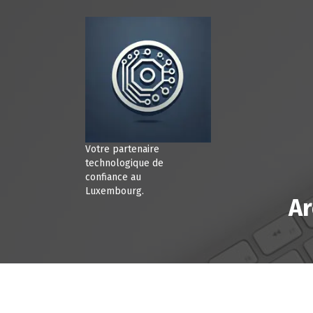
A
l
l
e
r
a
u
c
o
n
Votre partenaire
t
technologique de
e
confiance au
Luxembourg.
n
Ar
u