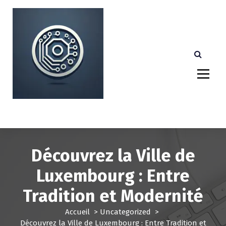
A
l
l
e
r
a
u
c
o
n
Votre partenaire technologique de confiance au
Luxembourg.
t
e
n
u
Découvrez la Ville de
Luxembourg : Entre
Tradition et Modernité
Accueil
>
Uncategorized
>
Découvrez la Ville de Luxembourg : Entre Tradition et