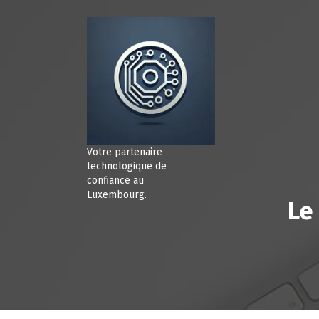
A
l
l
e
r
a
u
c
o
n
Votre partenaire
t
technologique de
e
confiance au
Luxembourg.
n
Le
u