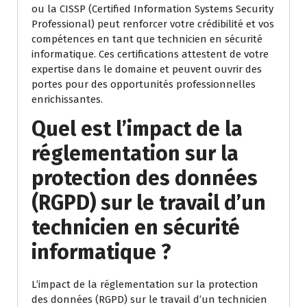
ou la CISSP (Certified Information Systems Security
Professional) peut renforcer votre crédibilité et vos
compétences en tant que technicien en sécurité
informatique. Ces certifications attestent de votre
expertise dans le domaine et peuvent ouvrir des
portes pour des opportunités professionnelles
enrichissantes.
Quel est l’impact de la
réglementation sur la
protection des données
(RGPD) sur le travail d’un
technicien en sécurité
informatique ?
L’impact de la réglementation sur la protection
des données (RGPD) sur le travail d’un technicien