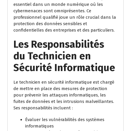
essentiel dans un monde numérique où les
cybermenaces sont omniprésentes. Ce
professionnel qualifié joue un rôle crucial dans la
protection des données sensibles et
confidentielles des entreprises et des particuliers.
Les Responsabilités
du Technicien en
Sécurité Informatique
Le technicien en sécurité informatique est chargé
de mettre en place des mesures de protection
pour prévenir les attaques informatiques, les
fuites de données et les intrusions malveillantes.
Ses responsabilités incluent :
Évaluer les vulnérabilités des systèmes
informatiques