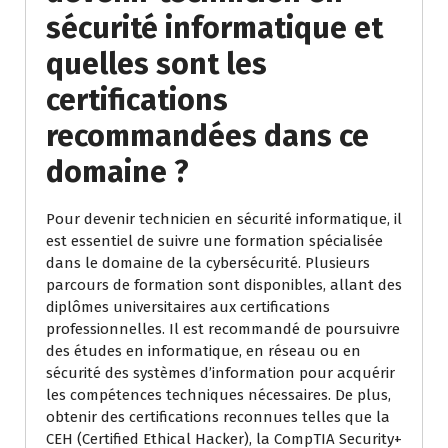
sécurité informatique et
quelles sont les
certifications
recommandées dans ce
domaine ?
Pour devenir technicien en sécurité informatique, il
est essentiel de suivre une formation spécialisée
dans le domaine de la cybersécurité. Plusieurs
parcours de formation sont disponibles, allant des
diplômes universitaires aux certifications
professionnelles. Il est recommandé de poursuivre
des études en informatique, en réseau ou en
sécurité des systèmes d’information pour acquérir
les compétences techniques nécessaires. De plus,
obtenir des certifications reconnues telles que la
CEH (Certified Ethical Hacker), la CompTIA Security+