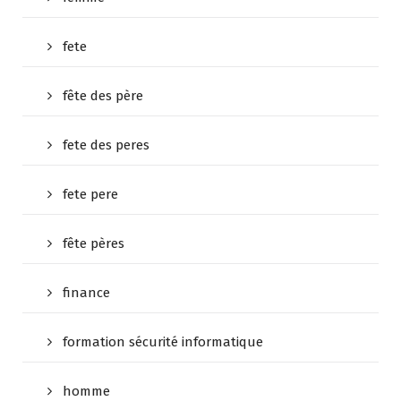
fete
fête des père
fete des peres
fete pere
fête pères
finance
formation sécurité informatique
homme