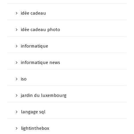
idée cadeau
idée cadeau photo
informatique
informatique news
iso
jardin du luxembourg
langage sql
lightinthebox