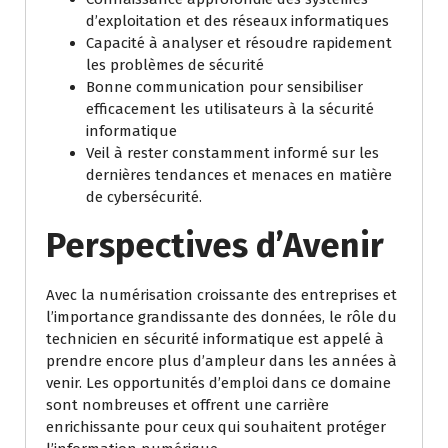
d’exploitation et des réseaux informatiques
Capacité à analyser et résoudre rapidement
les problèmes de sécurité
Bonne communication pour sensibiliser
efficacement les utilisateurs à la sécurité
informatique
Veil à rester constamment informé sur les
dernières tendances et menaces en matière
de cybersécurité.
Perspectives d’Avenir
Avec la numérisation croissante des entreprises et
l’importance grandissante des données, le rôle du
technicien en sécurité informatique est appelé à
prendre encore plus d’ampleur dans les années à
venir. Les opportunités d’emploi dans ce domaine
sont nombreuses et offrent une carrière
enrichissante pour ceux qui souhaitent protéger