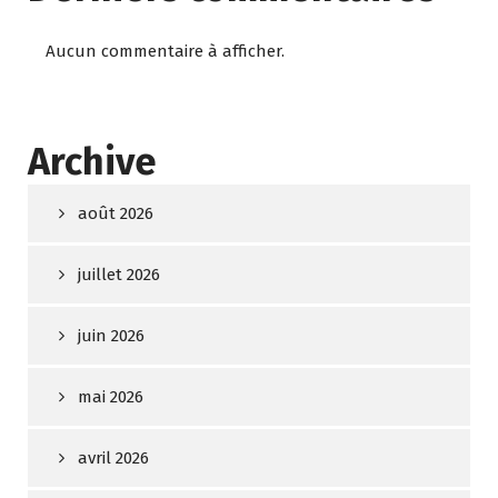
Aucun commentaire à afficher.
Archive
août 2026
juillet 2026
juin 2026
mai 2026
avril 2026