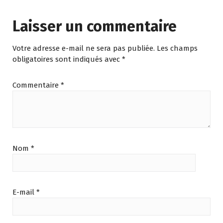
Laisser un commentaire
Votre adresse e-mail ne sera pas publiée.
Les champs
obligatoires sont indiqués avec
*
Commentaire
*
Nom
*
E-mail
*