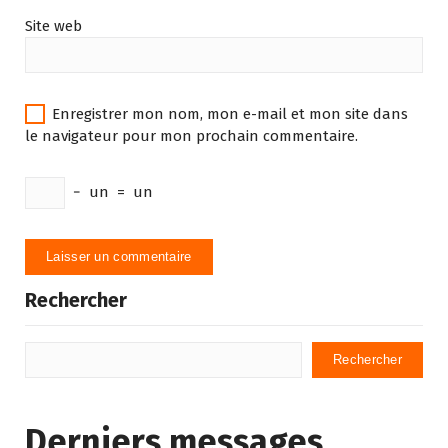
Site web
Enregistrer mon nom, mon e-mail et mon site dans
le navigateur pour mon prochain commentaire.
−
un
=
un
Rechercher
Rechercher
Derniers messages