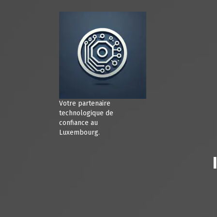
A
l
l
e
r
a
u
c
o
n
Votre partenaire
t
technologique de
e
confiance au
Luxembourg.
n
u