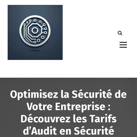
A
l
l
e
r
a
u
c
o
n
Votre partenaire technologique de confiance au
Luxembourg.
t
e
n
u
Optimisez la Sécurité de
Votre Entreprise :
Découvrez les Tarifs
d’Audit en Sécurité