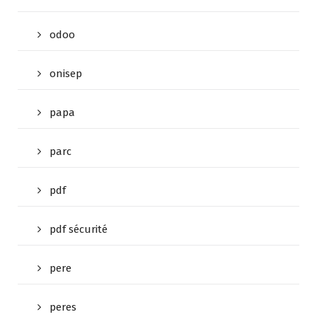
odoo
onisep
papa
parc
pdf
pdf sécurité
pere
peres