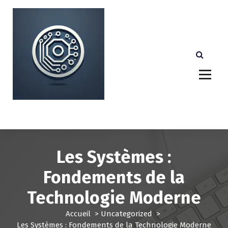
A
l
l
e
r
a
u
c
o
n
Votre partenaire technologique de confiance au
Luxembourg.
t
e
n
u
Les Systèmes :
Fondements de la
Technologie Moderne
Accueil
>
Uncategorized
>
Les Systèmes : Fondements de la Technologie Moderne