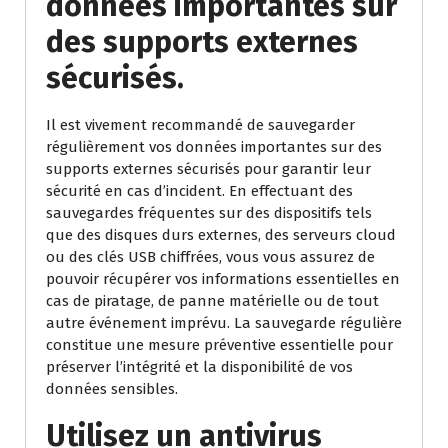
données importantes sur
des supports externes
sécurisés.
Il est vivement recommandé de sauvegarder
régulièrement vos données importantes sur des
supports externes sécurisés pour garantir leur
sécurité en cas d’incident. En effectuant des
sauvegardes fréquentes sur des dispositifs tels
que des disques durs externes, des serveurs cloud
ou des clés USB chiffrées, vous vous assurez de
pouvoir récupérer vos informations essentielles en
cas de piratage, de panne matérielle ou de tout
autre événement imprévu. La sauvegarde régulière
constitue une mesure préventive essentielle pour
préserver l’intégrité et la disponibilité de vos
données sensibles.
Utilisez un antivirus