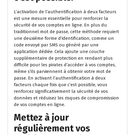
L’activation de l’authentification à deux facteurs
est une mesure essentielle pour renforcer la
sécurité de vos comptes en ligne. En plus du
traditionnel mot de passe, cette méthode requiert
une deuxième forme d’identification, comme un
code envoyé par SMS ou généré par une
application dédiée. Cela ajoute une couche
supplémentaire de protection en rendant plus
difficile pour les pirates d’accéder à vos comptes,
même s’ils parviennent à obtenir votre mot de
passe. En activant l’authentification à deux
facteurs chaque fois que c’est possible, vous
renforcez significativement la sécurité de vos
données et réduisez les risques de compromission
de vos comptes en ligne.
Mettez à jour
régulièrement vos