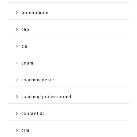
bureautique
cap
cia
cnam
coaching de vie
coaching professionnel
courant dc
crm