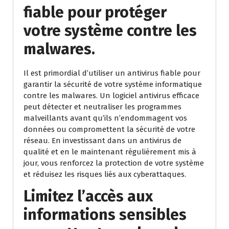
fiable pour protéger
votre système contre les
malwares.
Il est primordial d’utiliser un antivirus fiable pour
garantir la sécurité de votre système informatique
contre les malwares. Un logiciel antivirus efficace
peut détecter et neutraliser les programmes
malveillants avant qu’ils n’endommagent vos
données ou compromettent la sécurité de votre
réseau. En investissant dans un antivirus de
qualité et en le maintenant régulièrement mis à
jour, vous renforcez la protection de votre système
et réduisez les risques liés aux cyberattaques.
Limitez l’accès aux
informations sensibles