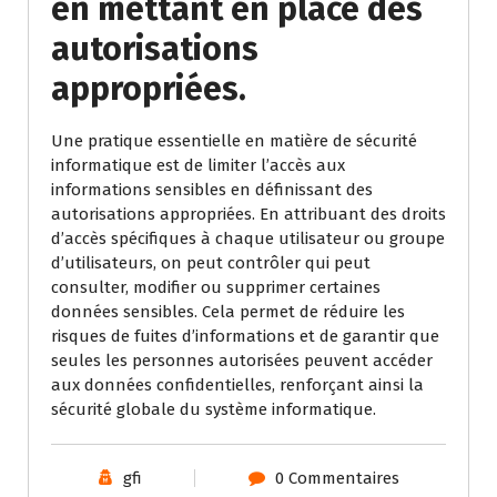
en mettant en place des
autorisations
appropriées.
Une pratique essentielle en matière de sécurité
informatique est de limiter l’accès aux
informations sensibles en définissant des
autorisations appropriées. En attribuant des droits
d’accès spécifiques à chaque utilisateur ou groupe
d’utilisateurs, on peut contrôler qui peut
consulter, modifier ou supprimer certaines
données sensibles. Cela permet de réduire les
risques de fuites d’informations et de garantir que
seules les personnes autorisées peuvent accéder
aux données confidentielles, renforçant ainsi la
sécurité globale du système informatique.
gfi
0 Commentaires