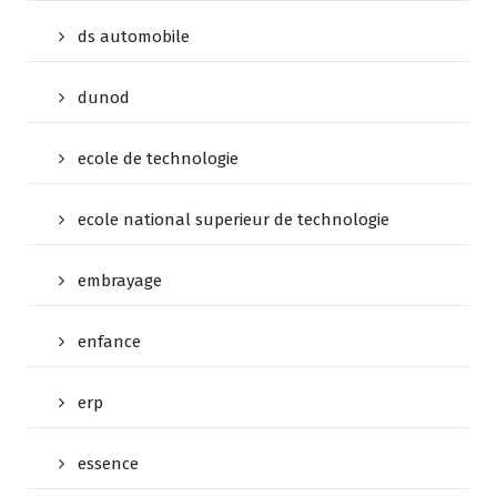
ds automobile
dunod
ecole de technologie
ecole national superieur de technologie
embrayage
enfance
erp
essence