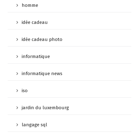
homme
idée cadeau
idée cadeau photo
informatique
informatique news
iso
jardin du luxembourg
langage sql