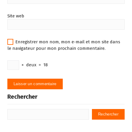
Site web
Enregistrer mon nom, mon e-mail et mon site dans
le navigateur pour mon prochain commentaire.
×
deux
=
18
Rechercher
Rechercher