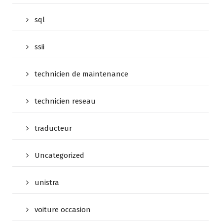
sql
ssii
technicien de maintenance
technicien reseau
traducteur
Uncategorized
unistra
voiture occasion