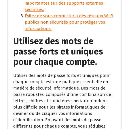
importantes sur des supports externes
sécurisés.
Évitez de vous connecter à des réseaux Wi-Fi
publics non sécurisés pour protéger vos
informations.
Utilisez des mots de
passe forts et uniques
pour chaque compte.
Utiliser des mots de passe forts et uniques pour
chaque compte est une pratique essentielle en
matière de sécurité informatique. Des mots de
passe robustes, composés d’une combinaison de
lettres, chiffres et caractères spéciaux, rendent
plus difficile pour les pirates informatiques de
deviner ou de craquer vos informations
d’identification. En ayant des mots de passe
différents pour chaque compte, vous réduisez