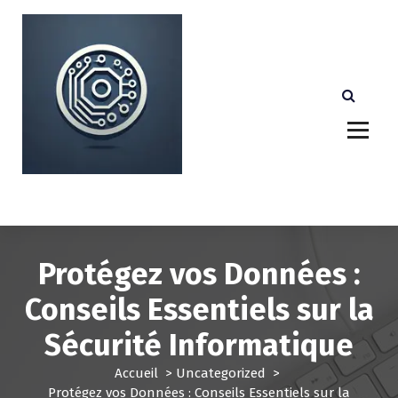
A
l
l
e
r
a
u
c
o
n
Votre partenaire technologique de confiance au
Luxembourg.
t
e
n
u
Protégez vos Données :
Conseils Essentiels sur la
Sécurité Informatique
Accueil
>
Uncategorized
>
Protégez vos Données : Conseils Essentiels sur la