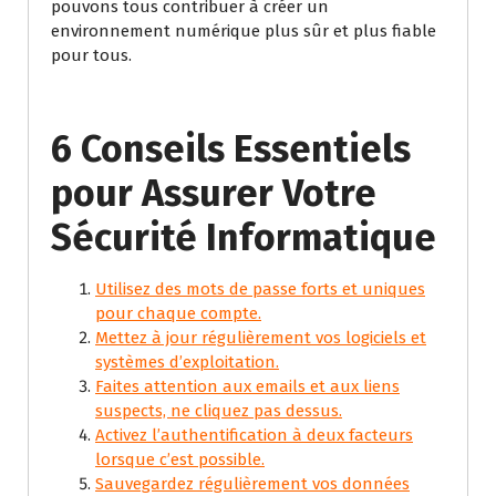
pouvons tous contribuer à créer un
environnement numérique plus sûr et plus fiable
pour tous.
6 Conseils Essentiels
pour Assurer Votre
Sécurité Informatique
Utilisez des mots de passe forts et uniques
pour chaque compte.
Mettez à jour régulièrement vos logiciels et
systèmes d’exploitation.
Faites attention aux emails et aux liens
suspects, ne cliquez pas dessus.
Activez l’authentification à deux facteurs
lorsque c’est possible.
Sauvegardez régulièrement vos données