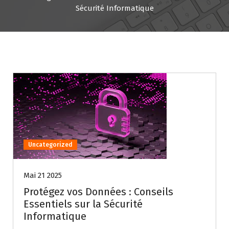
Sécurité Informatique
Uncategorized
Mai 21 2025
Protégez vos Données : Conseils
Essentiels sur la Sécurité
Informatique