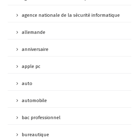
agence nationale de la sécurité informatique
allemande
anniversaire
apple pc
auto
automobile
bac professionnel
bureautique