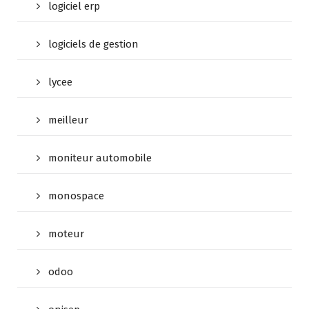
logiciel erp
logiciels de gestion
lycee
meilleur
moniteur automobile
monospace
moteur
odoo