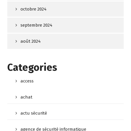
octobre 2024
septembre 2024
août 2024
Categories
access
achat
actu sécurité
agence de sécurité informatique