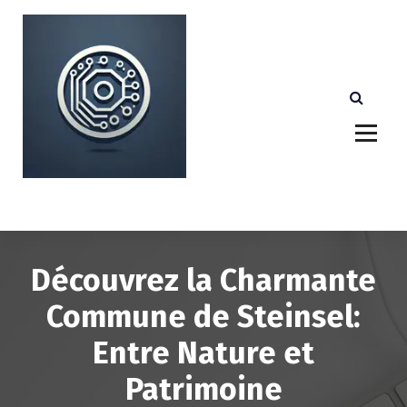
A
l
l
e
r
a
u
c
o
n
Votre partenaire technologique de confiance au
Luxembourg.
t
e
n
u
Découvrez la Charmante
Commune de Steinsel:
Entre Nature et
Patrimoine