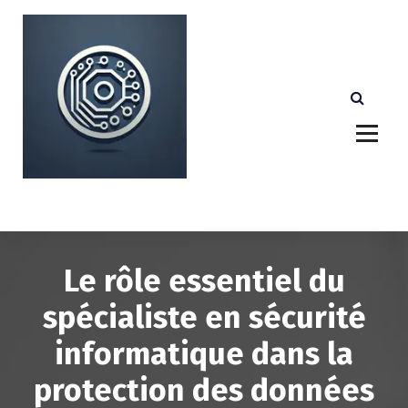
A
l
l
e
r
a
u
c
o
n
Votre partenaire technologique de confiance au
Luxembourg.
t
e
n
u
Le rôle essentiel du
spécialiste en sécurité
informatique dans la
protection des données