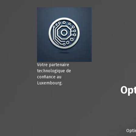
A
l
l
e
r
a
u
c
o
n
Votre partenaire
t
technologique de
e
confiance au
Luxembourg.
n
Opt
u
Opti