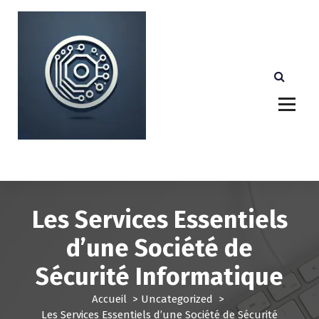
A
l
l
e
r
a
u
c
o
n
Votre partenaire technologique de confiance au
Luxembourg.
t
e
n
u
Les Services Essentiels
d’une Société de
Sécurité Informatique
Accueil
>
Uncategorized
>
Les Services Essentiels d’une Société de Sécurité