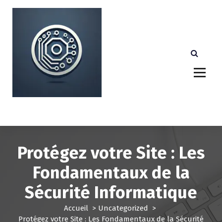
A
l
l
e
r
a
u
c
o
n
Votre partenaire technologique de confiance au
Luxembourg.
t
e
n
u
Protégez votre Site : Les
Fondamentaux de la
Sécurité Informatique
Accueil
>
Uncategorized
>
Protégez votre Site : Les Fondamentaux de la Sécurité