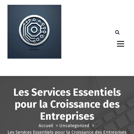
A
l
l
e
r
a
u
c
o
n
Votre partenaire technologique de confiance au
Luxembourg.
t
e
n
u
Les Services Essentiels
pour la Croissance des
Entreprises
Accueil
>
Uncategorized
>
Les Services Essentiels pour la Croissance des Entreprises