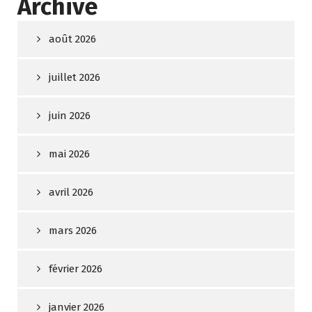
Archive
août 2026
juillet 2026
juin 2026
mai 2026
avril 2026
mars 2026
février 2026
janvier 2026