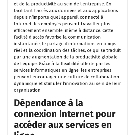
et de la productivité au sein de l’entreprise. En
facilitant l’accès aux données et aux applications
depuis n’importe quel appareil connecté à
Internet, les employés peuvent travailler plus
efficacement ensemble, même à distance. Cette
facilité d’accès favorise la communication
instantanée, le partage d’informations en temps
réel et la coordination des tâches, ce qui se traduit
par une augmentation de la productivité globale
de l’équipe. Grâce à la flexibilité offerte par les
services informatiques en ligne, les entreprises
peuvent encourager une culture de collaboration
dynamique et stimuler l’innovation au sein de leur
organisation.
Dépendance à la
connexion Internet pour
accéder aux services en