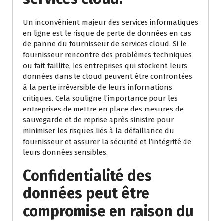
Un inconvénient majeur des services informatiques
en ligne est le risque de perte de données en cas
de panne du fournisseur de services cloud. Si le
fournisseur rencontre des problèmes techniques
ou fait faillite, les entreprises qui stockent leurs
données dans le cloud peuvent être confrontées
à la perte irréversible de leurs informations
critiques. Cela souligne l’importance pour les
entreprises de mettre en place des mesures de
sauvegarde et de reprise après sinistre pour
minimiser les risques liés à la défaillance du
fournisseur et assurer la sécurité et l’intégrité de
leurs données sensibles.
Confidentialité des
données peut être
compromise en raison du