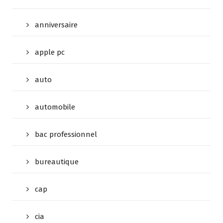
anniversaire
apple pc
auto
automobile
bac professionnel
bureautique
cap
cia