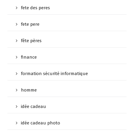
fete des peres
fete pere
fête pères
finance
formation sécurité informatique
homme
idée cadeau
idée cadeau photo