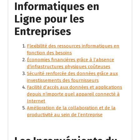
Informatiques en
Ligne pour les
Entreprises
Flexibilité des ressources informatiques en
fonction des besoins
Économies financières grâce à l’absence
d’infrastructures physiques coûteuses
Sécurité renforcée des données grâce aux
investissements des fournisseurs
Facilité d’accès aux données et applications
depuis n’importe quel appareil connecté à
Internet
Amélioration de la collaboration et de la
productivité au sein de l’entreprise