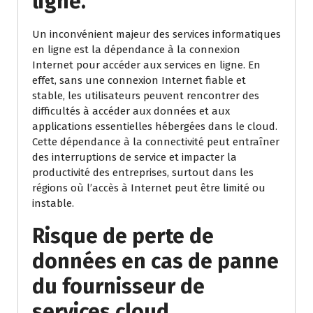
ligne.
Un inconvénient majeur des services informatiques
en ligne est la dépendance à la connexion
Internet pour accéder aux services en ligne. En
effet, sans une connexion Internet fiable et
stable, les utilisateurs peuvent rencontrer des
difficultés à accéder aux données et aux
applications essentielles hébergées dans le cloud.
Cette dépendance à la connectivité peut entraîner
des interruptions de service et impacter la
productivité des entreprises, surtout dans les
régions où l’accès à Internet peut être limité ou
instable.
Risque de perte de
données en cas de panne
du fournisseur de
services cloud.