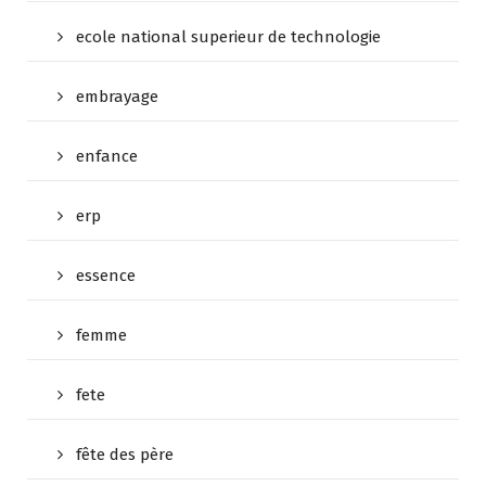
ecole national superieur de technologie
embrayage
enfance
erp
essence
femme
fete
fête des père