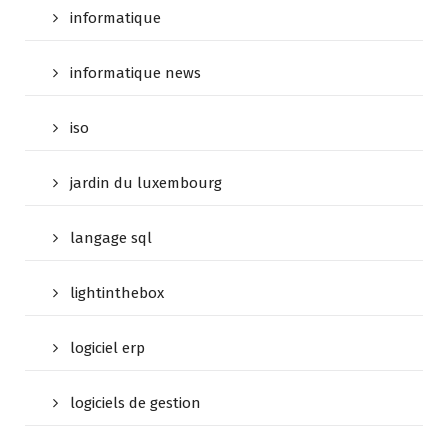
informatique
informatique news
iso
jardin du luxembourg
langage sql
lightinthebox
logiciel erp
logiciels de gestion