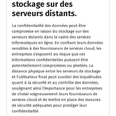
stockage sur des
serveurs distants.
La confidentialité des données peut être
compromise en raison du stockage sur des
serveurs distants dans le cadre des services
informatiques en ligne. En confiant leurs données
sensibles à des fournisseurs de services cloud, les
entreprises s’exposent au risque que ces
informations confidentielles puissent être
potentiellement compromises ou piratées. La
distance physique entre les serveurs de stockage
et l’utilisateur final peut susciter des inquiétudes
quant à la sécurité et au contrôle des données,
soulignant ainsi l’importance pour les entreprises
de choisir soigneusement leurs fournisseurs de
services cloud et de mettre en place des mesures
de sécurité adéquates pour protéger leur
confidentialité.