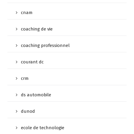
cnam
coaching de vie
coaching professionnel
courant dc
crm
ds automobile
dunod
ecole de technologie