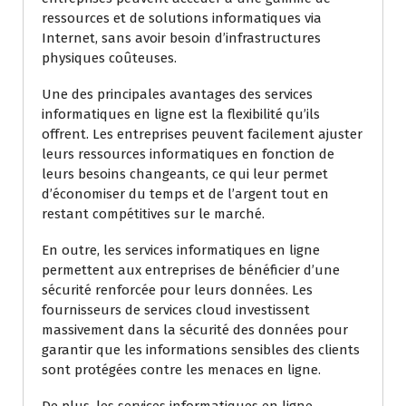
ressources et de solutions informatiques via
Internet, sans avoir besoin d’infrastructures
physiques coûteuses.
Une des principales avantages des services
informatiques en ligne est la flexibilité qu’ils
offrent. Les entreprises peuvent facilement ajuster
leurs ressources informatiques en fonction de
leurs besoins changeants, ce qui leur permet
d’économiser du temps et de l’argent tout en
restant compétitives sur le marché.
En outre, les services informatiques en ligne
permettent aux entreprises de bénéficier d’une
sécurité renforcée pour leurs données. Les
fournisseurs de services cloud investissent
massivement dans la sécurité des données pour
garantir que les informations sensibles des clients
sont protégées contre les menaces en ligne.