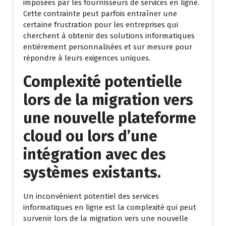
imposées par les fournisseurs de services en ligne.
Cette contrainte peut parfois entraîner une
certaine frustration pour les entreprises qui
cherchent à obtenir des solutions informatiques
entièrement personnalisées et sur mesure pour
répondre à leurs exigences uniques.
Complexité potentielle
lors de la migration vers
une nouvelle plateforme
cloud ou lors d’une
intégration avec des
systèmes existants.
Un inconvénient potentiel des services
informatiques en ligne est la complexité qui peut
survenir lors de la migration vers une nouvelle