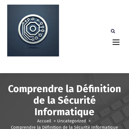
A
l
l
e
r
a
u
c
o
n
Votre partenaire technologique de confiance au
Luxembourg.
t
e
n
u
Comprendre la Définition
de la Sécurité
Informatique
Accueil
>
Uncategorized
>
Comprendre la Définition de la Sécurité Informatique