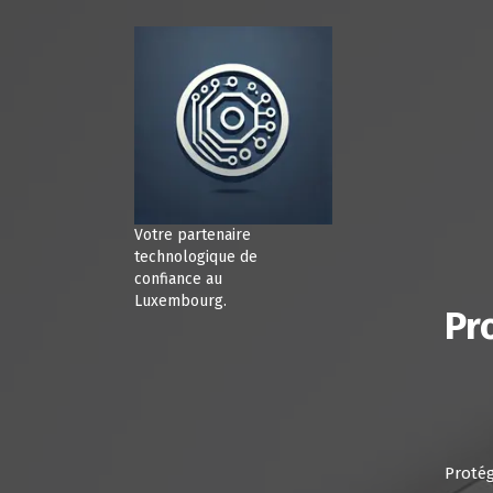
A
l
l
e
r
a
u
c
o
n
Votre partenaire
t
technologique de
e
confiance au
Luxembourg.
n
Pr
u
Protég