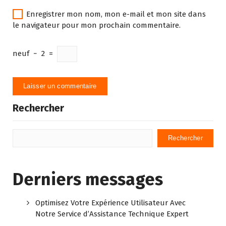
Enregistrer mon nom, mon e-mail et mon site dans
le navigateur pour mon prochain commentaire.
neuf
−
2
=
Rechercher
Rechercher
Derniers messages
Optimisez Votre Expérience Utilisateur Avec
Notre Service d’Assistance Technique Expert