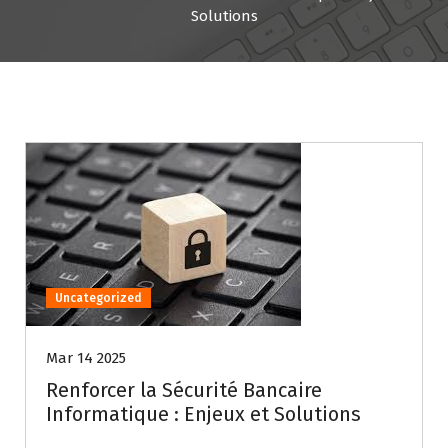
Solutions
Uncategorized
Mar 14 2025
Renforcer la Sécurité Bancaire
Informatique : Enjeux et Solutions