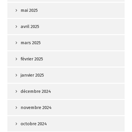
mai 2025
avril 2025
mars 2025
février 2025
janvier 2025
décembre 2024
novembre 2024
octobre 2024