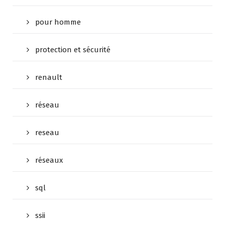
pour homme
protection et sécurité
renault
réseau
reseau
réseaux
sql
ssii