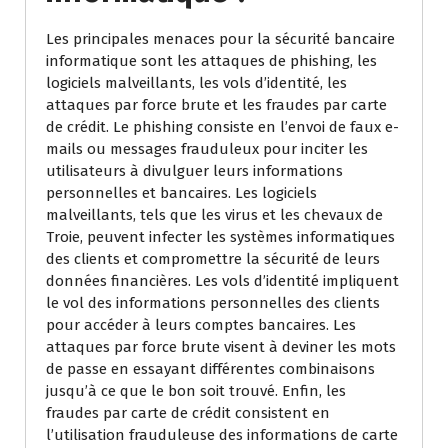
Les principales menaces pour la sécurité bancaire
informatique sont les attaques de phishing, les
logiciels malveillants, les vols d’identité, les
attaques par force brute et les fraudes par carte
de crédit. Le phishing consiste en l’envoi de faux e-
mails ou messages frauduleux pour inciter les
utilisateurs à divulguer leurs informations
personnelles et bancaires. Les logiciels
malveillants, tels que les virus et les chevaux de
Troie, peuvent infecter les systèmes informatiques
des clients et compromettre la sécurité de leurs
données financières. Les vols d’identité impliquent
le vol des informations personnelles des clients
pour accéder à leurs comptes bancaires. Les
attaques par force brute visent à deviner les mots
de passe en essayant différentes combinaisons
jusqu’à ce que le bon soit trouvé. Enfin, les
fraudes par carte de crédit consistent en
l’utilisation frauduleuse des informations de carte