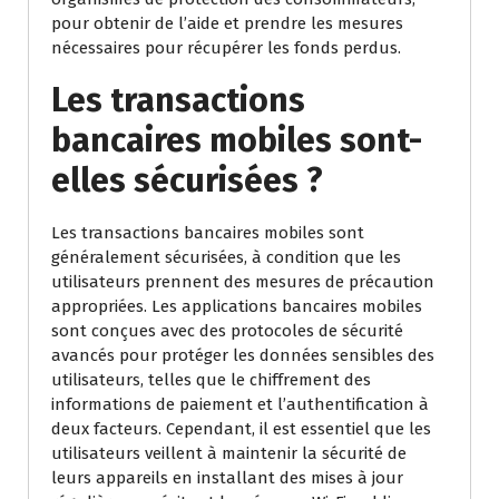
pour obtenir de l’aide et prendre les mesures
nécessaires pour récupérer les fonds perdus.
Les transactions
bancaires mobiles sont-
elles sécurisées ?
Les transactions bancaires mobiles sont
généralement sécurisées, à condition que les
utilisateurs prennent des mesures de précaution
appropriées. Les applications bancaires mobiles
sont conçues avec des protocoles de sécurité
avancés pour protéger les données sensibles des
utilisateurs, telles que le chiffrement des
informations de paiement et l’authentification à
deux facteurs. Cependant, il est essentiel que les
utilisateurs veillent à maintenir la sécurité de
leurs appareils en installant des mises à jour