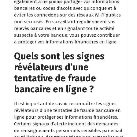
également à ne jamais partager vos informations
bancaires ou codes d’accès avec quiconque et à
éviter les connexions sur des réseaux Wi-Fi publics
non sécurisés. En surveillant régulièrement vos
relevés bancaires et en signalant toute activité
suspecte à votre banque, vous pouvez contribuer
à protéger vos informations financières en ligne.
Quels sont les signes
révélateurs d’une
tentative de fraude
bancaire en ligne ?
Il est important de savoir reconnaître les signes
révélateurs d’une tentative de fraude bancaire en
ligne pour protéger ses informations financières.
Certains signaux d’alerte incluent des demandes
de renseignements personnels sensibles par email