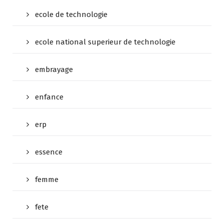
ecole de technologie
ecole national superieur de technologie
embrayage
enfance
erp
essence
femme
fete