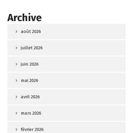
Archive
août 2026
juillet 2026
juin 2026
mai 2026
avril 2026
mars 2026
février 2026