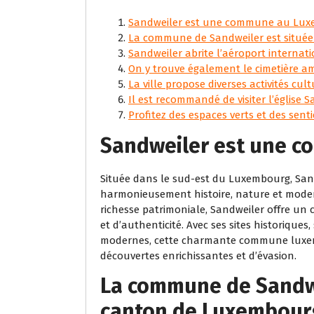
Sandweiler est une commune au Lux
La commune de Sandweiler est située
Sandweiler abrite l’aéroport interna
On y trouve également le cimetière am
La ville propose diverses activités cult
Il est recommandé de visiter l’église 
Profitez des espaces verts et des sen
Sandweiler est une 
Située dans le sud-est du Luxembourg, San
harmonieusement histoire, nature et moder
richesse patrimoniale, Sandweiler offre un c
et d’authenticité. Avec ses sites historiques
modernes, cette charmante commune luxemb
découvertes enrichissantes et d’évasion.
La commune de Sandwe
canton de Luxembour