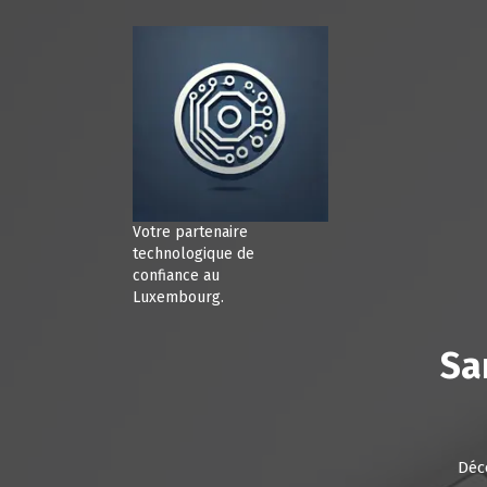
A
l
l
e
r
a
u
c
o
n
Votre partenaire
t
technologique de
e
confiance au
Luxembourg.
n
u
Sa
Déc