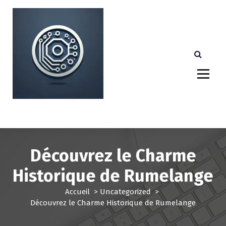
A
l
l
e
r
a
u
c
o
n
Votre partenaire technologique de confiance au
Luxembourg.
t
e
n
u
Découvrez le Charme
Historique de Rumelange
Accueil
>
Uncategorized
>
Découvrez le Charme Historique de Rumelange