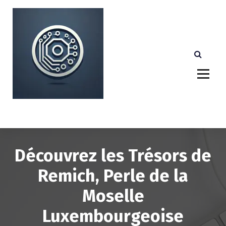
A
l
l
e
r
a
u
c
o
n
Votre partenaire technologique de confiance au
Luxembourg.
t
e
n
u
Découvrez les Trésors de
Remich, Perle de la
Moselle
Luxembourgeoise