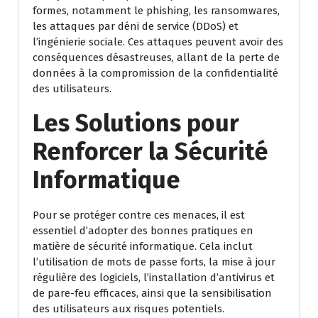
formes, notamment le phishing, les ransomwares,
les attaques par déni de service (DDoS) et
l’ingénierie sociale. Ces attaques peuvent avoir des
conséquences désastreuses, allant de la perte de
données à la compromission de la confidentialité
des utilisateurs.
Les Solutions pour
Renforcer la Sécurité
Informatique
Pour se protéger contre ces menaces, il est
essentiel d’adopter des bonnes pratiques en
matière de sécurité informatique. Cela inclut
l’utilisation de mots de passe forts, la mise à jour
régulière des logiciels, l’installation d’antivirus et
de pare-feu efficaces, ainsi que la sensibilisation
des utilisateurs aux risques potentiels.