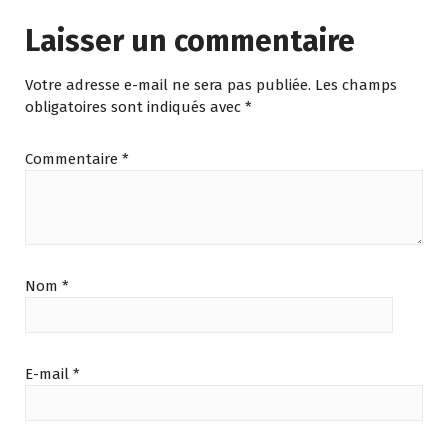
Laisser un commentaire
Votre adresse e-mail ne sera pas publiée.
Les champs
obligatoires sont indiqués avec
*
Commentaire
*
Nom
*
E-mail
*