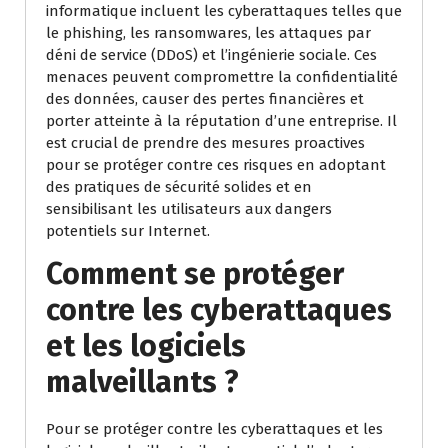
informatique incluent les cyberattaques telles que
le phishing, les ransomwares, les attaques par
déni de service (DDoS) et l’ingénierie sociale. Ces
menaces peuvent compromettre la confidentialité
des données, causer des pertes financières et
porter atteinte à la réputation d’une entreprise. Il
est crucial de prendre des mesures proactives
pour se protéger contre ces risques en adoptant
des pratiques de sécurité solides et en
sensibilisant les utilisateurs aux dangers
potentiels sur Internet.
Comment se protéger
contre les cyberattaques
et les logiciels
malveillants ?
Pour se protéger contre les cyberattaques et les