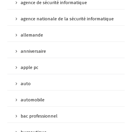
agence de sécurité informatique
agence nationale de la sécurité informatique
allemande
anniversaire
apple pc
auto
automobile
bac professionnel