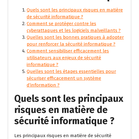
Quels sont les principaux risques en matière
de sécurité informatique ?
Comment se protéger contre les
cyberattaques et les logiciels malveillants ?
Quelles sont les bonnes pratiques à adopter
pour renforcer la sécurité informatique ?
Comment sensibiliser efficacement les
utilisateurs aux enjeux de sécurité
informatique ?
Quelles sont les étapes essentielles pour
sécuriser efficacement un système
d’information ?
Quels sont les principaux
risques en matière de
sécurité informatique ?
Les principaux risques en matière de sécurité