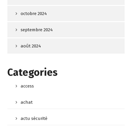
octobre 2024
septembre 2024
août 2024
Categories
access
achat
actu sécurité