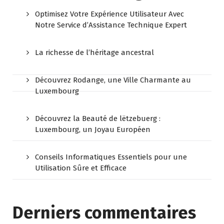
Optimisez Votre Expérience Utilisateur Avec
Notre Service d’Assistance Technique Expert
La richesse de l’héritage ancestral
Découvrez Rodange, une Ville Charmante au
Luxembourg
Découvrez la Beauté de lëtzebuerg :
Luxembourg, un Joyau Européen
Conseils Informatiques Essentiels pour une
Utilisation Sûre et Efficace
Derniers commentaires