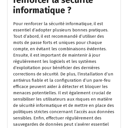
renforcer la sécurité
informatique ?
Pour renforcer la sécurité informatique, il est
essentiel d’adopter plusieurs bonnes pratiques.
Tout d’abord, il est recommandé d’utiliser des
mots de passe forts et uniques pour chaque
compte, en évitant les combinaisons évidentes.
Ensuite, il est important de maintenir à jour
régulièrement les logiciels et les systèmes
d’exploitation pour bénéficier des dernières
corrections de sécurité. De plus, l’installation d’un
antivirus fiable et la configuration d’un pare-feu
efficace peuvent aider à détecter et bloquer les
menaces potentielles. Il est également crucial de
sensibiliser les utilisateurs aux risques en matière
de sécurité informatique et de mettre en place des
politiques strictes concernant l’accès aux données
sensibles. Enfin, effectuer régulièrement des
sauvegardes de données peut s’avérer essentiel