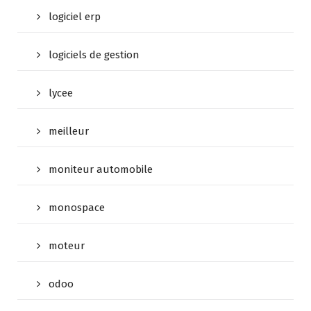
logiciel erp
logiciels de gestion
lycee
meilleur
moniteur automobile
monospace
moteur
odoo