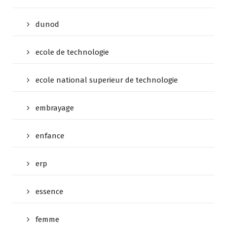
dunod
ecole de technologie
ecole national superieur de technologie
embrayage
enfance
erp
essence
femme