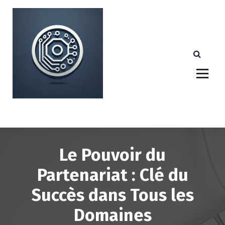
A
l
l
e
r
a
u
c
o
n
Votre partenaire technologique de confiance au
Luxembourg.
t
e
n
u
Le Pouvoir du
Partenariat : Clé du
Succès dans Tous les
Domaines