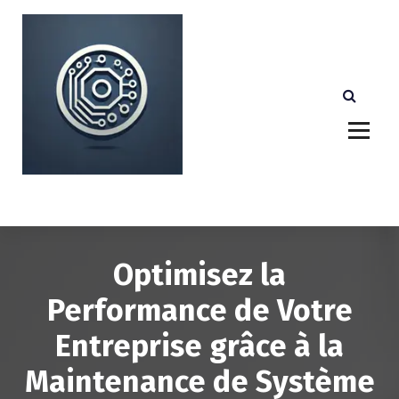
A
l
l
e
r
a
u
c
o
n
Votre partenaire technologique de confiance au
Luxembourg.
t
e
n
u
Optimisez la
Performance de Votre
Entreprise grâce à la
Maintenance de Système