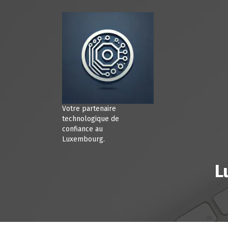
A
l
l
e
r
a
u
c
o
n
Votre partenaire
t
technologique de
e
confiance au
Luxembourg.
n
u
L