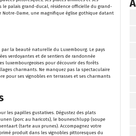
A
e palais grand-ducal, résidence officielle du grand-
e Notre-Dame, une magnifique église gothique datant
s par la beauté naturelle du Luxembourg. Le pays
llées verdoyantes et de sentiers de randonnée
nes luxembourgeoises pour découvrir des forêts
 villages charmants. Ne manquez pas la spectaculaire
bre pour ses vignobles en terrasses et ses charmants
s
ur les papilles gustatives. Dégustez des plats
ounen (porc au haricots), le bouneschlupp (soupe
hentaart (tarte aux prunes). Accompagnez votre
primé produit dans les vignobles pittoresques du