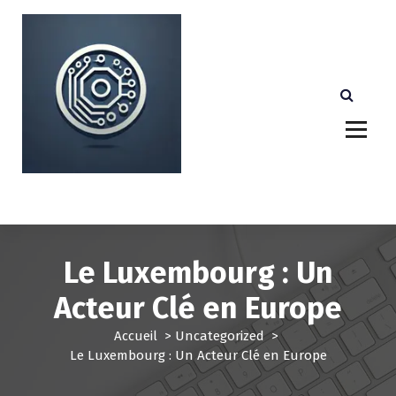
A
l
l
e
r
a
u
c
o
n
Votre partenaire technologique de confiance au
Luxembourg.
t
e
n
u
Le Luxembourg : Un
Acteur Clé en Europe
Accueil
>
Uncategorized
>
Le Luxembourg : Un Acteur Clé en Europe