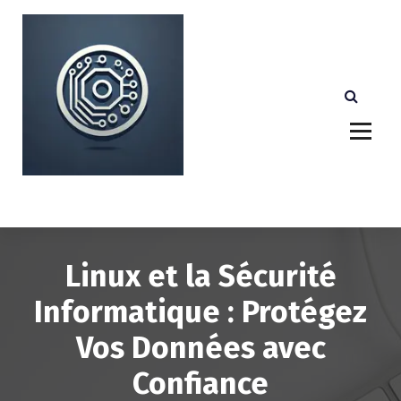
A
l
l
e
r
a
u
c
o
n
Votre partenaire technologique de confiance au
Luxembourg.
t
e
n
u
Linux et la Sécurité
Informatique : Protégez
Vos Données avec
Confiance