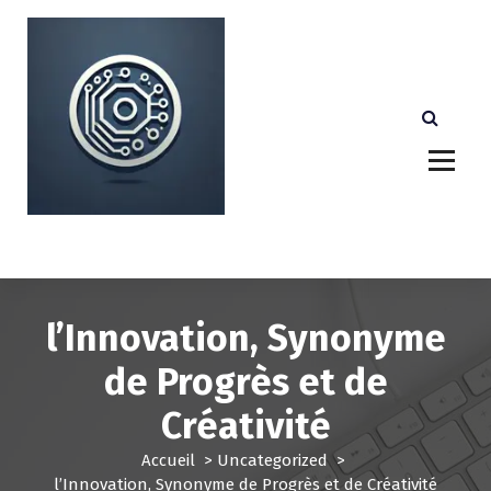
A
l
l
e
r
a
u
c
o
n
Votre partenaire technologique de confiance au
Luxembourg.
t
e
n
u
l’Innovation, Synonyme
de Progrès et de
Créativité
Accueil
>
Uncategorized
>
l’Innovation, Synonyme de Progrès et de Créativité