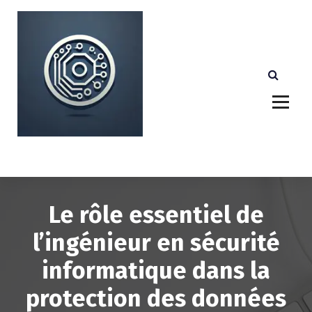
A
l
l
e
r
a
u
c
o
n
Votre partenaire technologique de confiance au
Luxembourg.
t
e
n
u
Le rôle essentiel de
l’ingénieur en sécurité
informatique dans la
protection des données