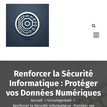
A
l
l
e
r
a
u
c
o
n
Votre partenaire technologique de confiance au
Luxembourg.
t
e
n
u
Renforcer la Sécurité
Informatique : Protéger
vos Données Numériques
Accueil
>
Uncategorized
>
Renforcer la Sécurité Informatique : Protéger vos