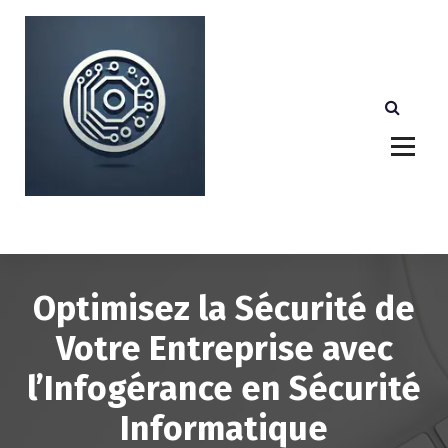
A
l
l
e
r
a
u
c
o
n
Votre partenaire technologique de confiance au
Luxembourg.
t
e
n
u
Optimisez la Sécurité de
Votre Entreprise avec
l’Infogérance en Sécurité
Informatique