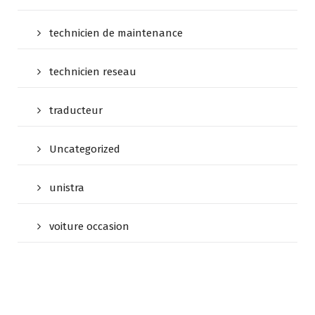
technicien de maintenance
technicien reseau
traducteur
Uncategorized
unistra
voiture occasion