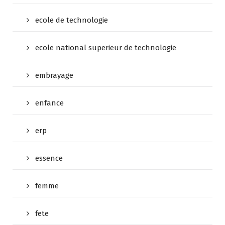
ecole de technologie
ecole national superieur de technologie
embrayage
enfance
erp
essence
femme
fete