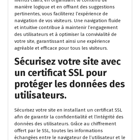
manière logique et en offrant des suggestions
pertinentes, vous faciliterez l’expérience de
navigation de vos visiteurs. Une navigation fluide
et intuitive contribue à maintenir l’engagement
des utilisateurs et à optimiser la convivialité de
votre site, garantissant ainsi une expérience
agréable et efficace pour tous les visiteurs.
Sécurisez votre site avec
un certificat SSL pour
protéger les données des
utilisateurs.
Sécurisez votre site en installant un certificat SSL
afin de garantir la confidentialité et l’intégrité des
données des utilisateurs. Grâce au chiffrement
offert par le SSL, toutes les informations
échangées entre le navigateur de l’utilisateur et le