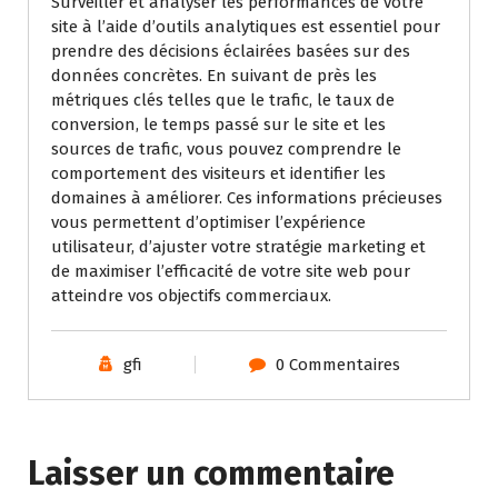
Surveiller et analyser les performances de votre
site à l’aide d’outils analytiques est essentiel pour
prendre des décisions éclairées basées sur des
données concrètes. En suivant de près les
métriques clés telles que le trafic, le taux de
conversion, le temps passé sur le site et les
sources de trafic, vous pouvez comprendre le
comportement des visiteurs et identifier les
domaines à améliorer. Ces informations précieuses
vous permettent d’optimiser l’expérience
utilisateur, d’ajuster votre stratégie marketing et
de maximiser l’efficacité de votre site web pour
atteindre vos objectifs commerciaux.
gfi
0 Commentaires
Laisser un commentaire