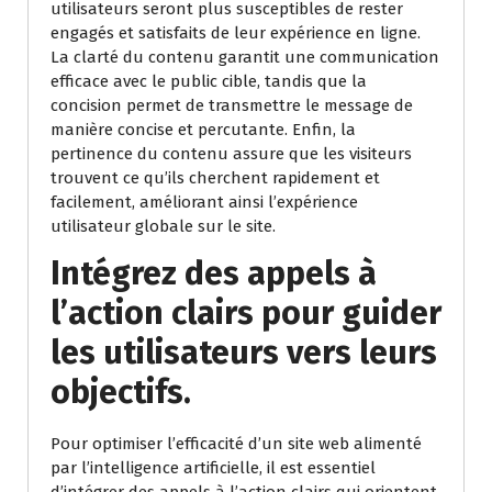
utilisateurs seront plus susceptibles de rester
engagés et satisfaits de leur expérience en ligne.
La clarté du contenu garantit une communication
efficace avec le public cible, tandis que la
concision permet de transmettre le message de
manière concise et percutante. Enfin, la
pertinence du contenu assure que les visiteurs
trouvent ce qu’ils cherchent rapidement et
facilement, améliorant ainsi l’expérience
utilisateur globale sur le site.
Intégrez des appels à
l’action clairs pour guider
les utilisateurs vers leurs
objectifs.
Pour optimiser l’efficacité d’un site web alimenté
par l’intelligence artificielle, il est essentiel
d’intégrer des appels à l’action clairs qui orientent