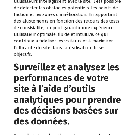
utilisateurs interagissent avec le site, il est possible
de détecter les obstacles potentiels, les points de
friction et les zones d’amélioration. En apportant
des ajustements en fonction des retours des tests
de convivialité, on peut garantir une expérience
utilisateur optimale, fluide et intuitive, ce qui
contribue à fidéliser les visiteurs et à maximiser
l’efficacité du site dans la réalisation de ses
objectifs.
Surveillez et analysez les
performances de votre
site à l’aide d’outils
analytiques pour prendre
des décisions basées sur
des données.