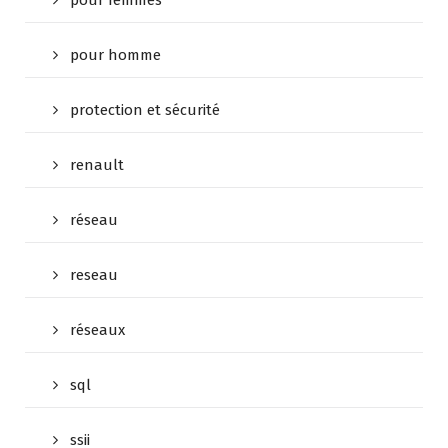
pour homme
protection et sécurité
renault
réseau
reseau
réseaux
sql
ssii