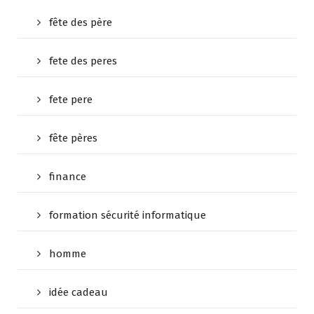
fête des père
fete des peres
fete pere
fête pères
finance
formation sécurité informatique
homme
idée cadeau