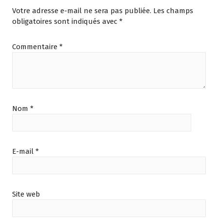
Votre adresse e-mail ne sera pas publiée.
Les champs
obligatoires sont indiqués avec
*
Commentaire
*
Nom
*
E-mail
*
Site web