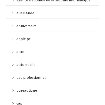
agence nationale de la sécurité informatique
allemande
anniversaire
apple pc
auto
automobile
bac professionnel
bureautique
cap