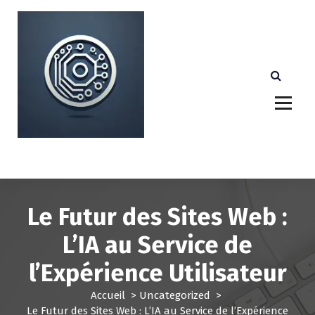
A
l
l
e
r
a
u
c
o
n
Votre partenaire technologique de confiance au
Luxembourg.
t
e
n
u
Le Futur des Sites Web :
L’IA au Service de
l’Expérience Utilisateur
Accueil
>
Uncategorized
>
Le Futur des Sites Web : L’IA au Service de l’Expérience