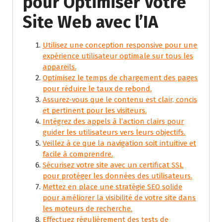
pour Optimiser Votre
Site Web avec l’IA
Utilisez une conception responsive pour une
expérience utilisateur optimale sur tous les
appareils.
Optimisez le temps de chargement des pages
pour réduire le taux de rebond.
Assurez-vous que le contenu est clair, concis
et pertinent pour les visiteurs.
Intégrez des appels à l’action clairs pour
guider les utilisateurs vers leurs objectifs.
Veillez à ce que la navigation soit intuitive et
facile à comprendre.
Sécurisez votre site avec un certificat SSL
pour protéger les données des utilisateurs.
Mettez en place une stratégie SEO solide
pour améliorer la visibilité de votre site dans
les moteurs de recherche.
Effectuez régulièrement des tests de