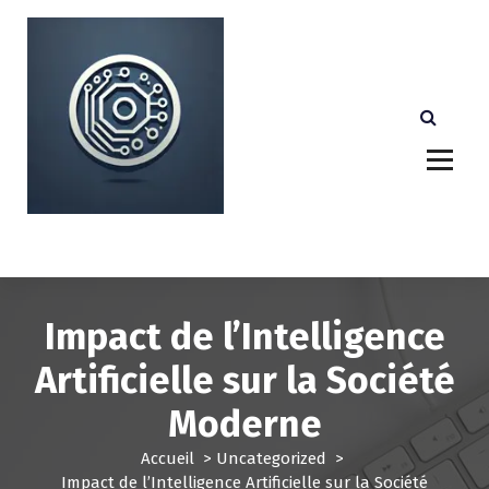
A
l
l
e
r
a
u
c
o
n
Votre partenaire technologique de confiance au
Luxembourg.
t
e
n
u
Impact de l’Intelligence
Artificielle sur la Société
Moderne
Accueil
>
Uncategorized
>
Impact de l’Intelligence Artificielle sur la Société