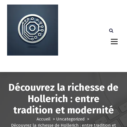
A
l
l
e
r
a
u
c
o
n
Votre partenaire technologique de confiance au
Luxembourg.
t
e
n
u
Découvrez la richesse de
Hollerich : entre
tradition et modernité
Accueil
>
Uncategorized
>
Découvrez la richesse de Hollerich : entre tradition et