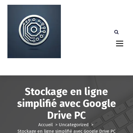
A
l
l
e
r
a
u
c
o
n
Votre partenaire technologique de confiance au
Luxembourg.
t
e
n
u
Stockage en ligne
simplifié avec Google
Drive PC
Accueil
>
Uncategorized
>
Stockage en ligne simplifié avec Google Drive PC