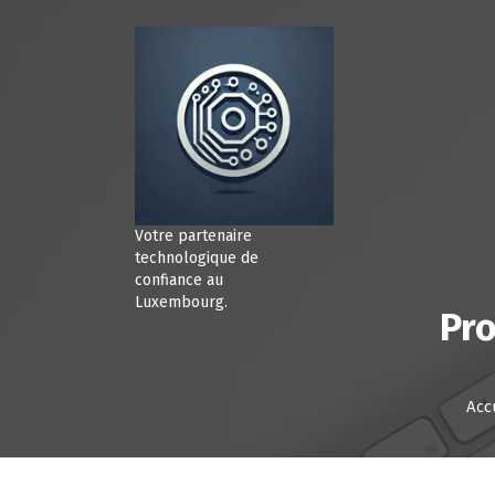
A
l
l
e
r
a
u
c
o
n
Votre partenaire
t
technologique de
e
confiance au
Luxembourg.
n
Pro
u
Acc