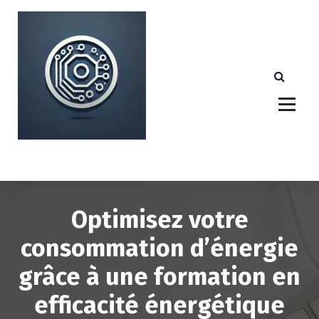
A
l
l
e
r
a
u
c
o
n
Votre partenaire technologique de confiance au
Luxembourg.
t
e
n
u
Optimisez votre
consommation d’énergie
grâce à une formation en
efficacité énergétique