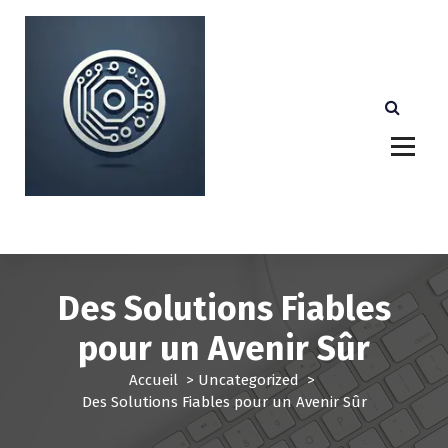
A
l
l
e
r
a
u
c
o
n
Votre partenaire technologique de confiance au
Luxembourg.
t
e
n
u
Des Solutions Fiables
pour un Avenir Sûr
Accueil
>
Uncategorized
>
Des Solutions Fiables pour un Avenir Sûr