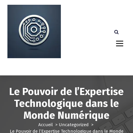
A
l
l
e
r
a
u
c
o
n
Votre partenaire technologique de confiance au
Luxembourg.
t
e
n
u
Le Pouvoir de l’Expertise
Technologique dans le
Monde Numérique
Accueil
>
Uncategorized
>
Le Pouvoir de l’Expertise Technologique dans le Monde