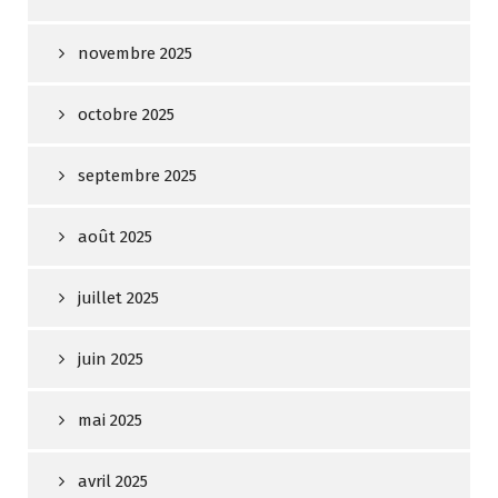
novembre 2025
octobre 2025
septembre 2025
août 2025
juillet 2025
juin 2025
mai 2025
avril 2025