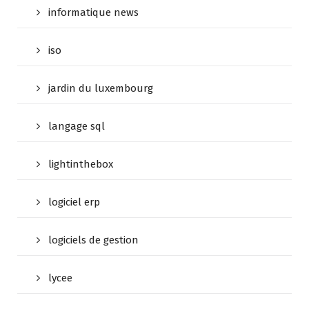
informatique news
iso
jardin du luxembourg
langage sql
lightinthebox
logiciel erp
logiciels de gestion
lycee