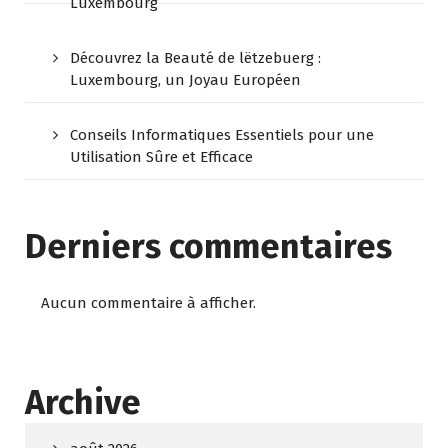
Luxembourg
Découvrez la Beauté de lëtzebuerg :
Luxembourg, un Joyau Européen
Conseils Informatiques Essentiels pour une
Utilisation Sûre et Efficace
Derniers commentaires
Aucun commentaire à afficher.
Archive