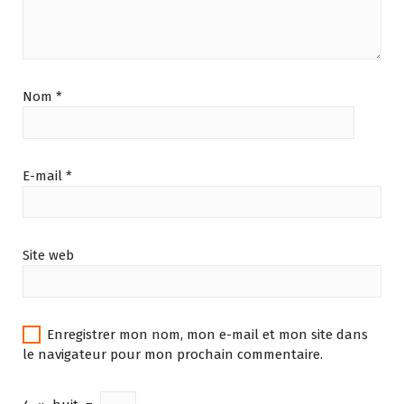
Nom
*
E-mail
*
Site web
Enregistrer mon nom, mon e-mail et mon site dans
le navigateur pour mon prochain commentaire.