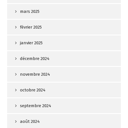
mars 2025
février 2025
janvier 2025
décembre 2024
novembre 2024
octobre 2024
septembre 2024
août 2024