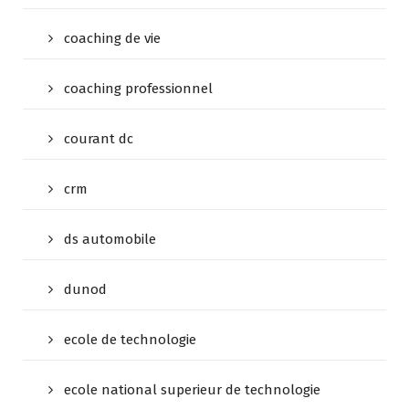
coaching de vie
coaching professionnel
courant dc
crm
ds automobile
dunod
ecole de technologie
ecole national superieur de technologie