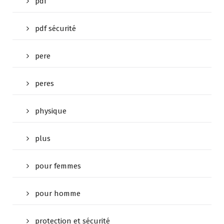
pdf
pdf sécurité
pere
peres
physique
plus
pour femmes
pour homme
protection et sécurité