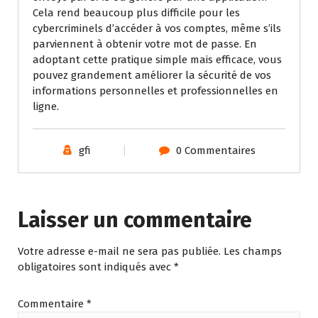
Cela rend beaucoup plus difficile pour les
cybercriminels d’accéder à vos comptes, même s’ils
parviennent à obtenir votre mot de passe. En
adoptant cette pratique simple mais efficace, vous
pouvez grandement améliorer la sécurité de vos
informations personnelles et professionnelles en
ligne.
gfi
0 Commentaires
Laisser un commentaire
Votre adresse e-mail ne sera pas publiée.
Les champs
obligatoires sont indiqués avec
*
Commentaire
*