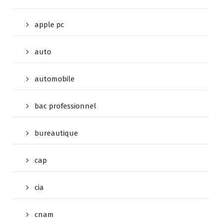
apple pc
auto
automobile
bac professionnel
bureautique
cap
cia
cnam