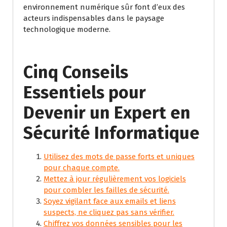
environnement numérique sûr font d’eux des
acteurs indispensables dans le paysage
technologique moderne.
Cinq Conseils
Essentiels pour
Devenir un Expert en
Sécurité Informatique
Utilisez des mots de passe forts et uniques
pour chaque compte.
Mettez à jour régulièrement vos logiciels
pour combler les failles de sécurité.
Soyez vigilant face aux emails et liens
suspects, ne cliquez pas sans vérifier.
Chiffrez vos données sensibles pour les