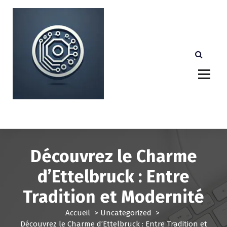
A
l
l
e
r
a
u
c
o
n
Votre partenaire technologique de confiance au
Luxembourg.
t
e
n
u
Découvrez le Charme
d’Ettelbruck : Entre
Tradition et Modernité
Accueil
>
Uncategorized
>
Découvrez le Charme d’Ettelbruck : Entre Tradition et